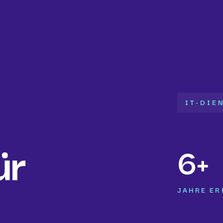
IT-DIE
ür
6+
JAHRE E